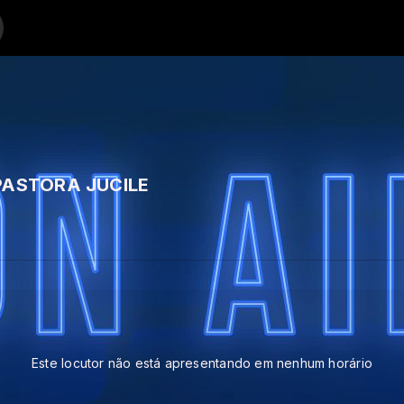
OSE VITOR EQUIPE
v cristâ pentecostal minst de sâo matheus todo sabado 11:00 hrs com Past
PASTORA JUCILE
Este locutor não está apresentando em nenhum horário