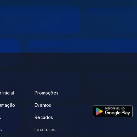
 Inicial
Promoções
amação
Eventos
s
Recados
s
Locutores