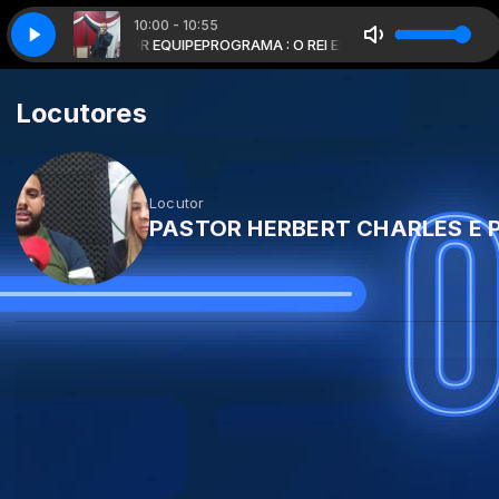
10:00 - 10:55
bado 11:00 hrs com Pastor Julio Baptista
om PR JOSE VITOR EQUIPE
PROGRAMA : O REI ESTA VOLTANDO com PR J
Prog : Resgatando Vidas igreja e
Locutores
Locutor
PASTOR HERBERT CHARLES E 