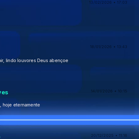
13/02/2026 • 17:03
18/01/2026 • 13:43
nir, lindo louvores Deus abençoe
14/01/2026 • 10:15
ves
 hoje eternamente
20/12/2025 • 11:16
o