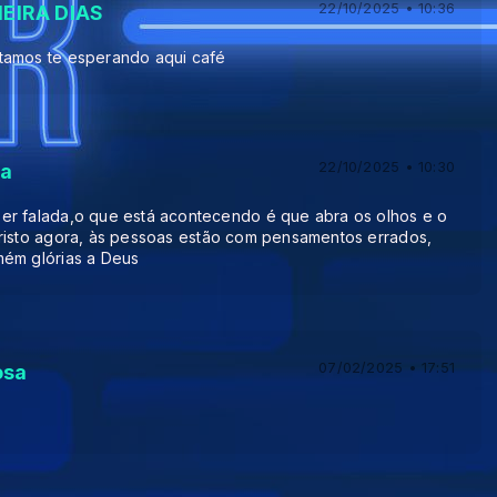
22/10/2025 • 10:36
EIRA DIAS
tamos te esperando aqui café
22/10/2025 • 10:30
ra
er falada,o que está acontecendo é que abra os olhos e o
risto agora, às pessoas estão com pensamentos errados,
mém glórias a Deus
07/02/2025 • 17:51
osa