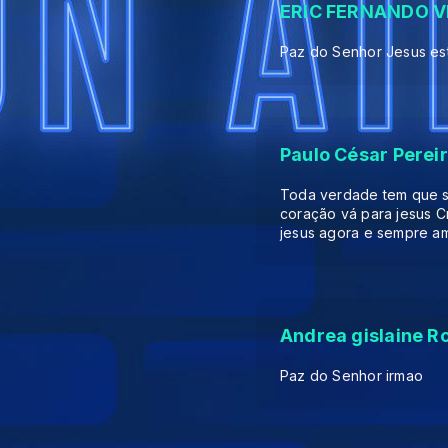
ERIC FERNANDO VI
Paz do Senhor Jesus es
Paulo César Perei
Toda verdade tem que s
coração vá para jesus C
jesus agora e sempre a
Andrea gislaine R
Paz do Senhor irmao