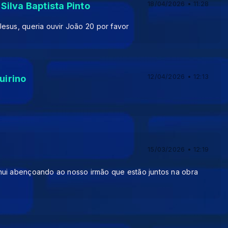
18/04/2026 • 11:28
ilva Baptista Pinto
esus, queria ouvir João 20 por favor
12/04/2026 • 12:13
irino
15/03/2026 • 12:19
nui abençoando ao nosso irmão que estão juntos na obra