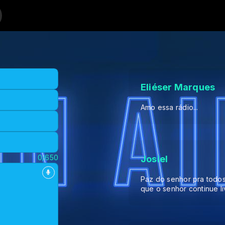
 Radio Nova Vida
RADIO NOVA VIDA WEB com Louvores Programada Pela
Eliéser Marques
Amo essa rádio...
0/650
Josiel
Paz do senhor pra todo
que o senhor continue l