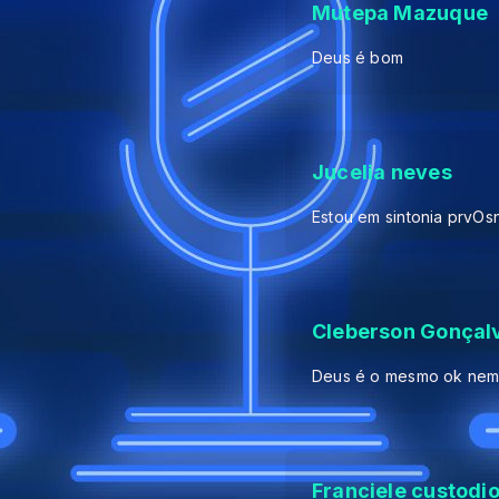
Mutepa Mazuque
Deus é bom
Jucelia neves
Estou em sintonia prvOs
Cleberson Gonçal
Deus é o mesmo ok nem,
Franciele custodi