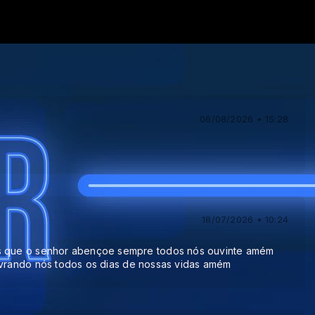
 Radio Nova Vida
06/08/2026 • 15:28
18/07/2026 • 10:24
s que o senhor abençoe sempre todos nós ouvinte amém
ivrando nós todos os dias de nossas vidas amém