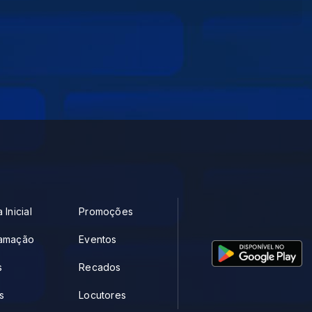
 Inicial
Promoções
amação
Eventos
s
Recados
s
Locutores