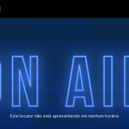
 whatsap 15 9815 44994 com Radio nova Vida web Sorocaba 24 No AR
Este locutor não está apresentando em nenhum horário