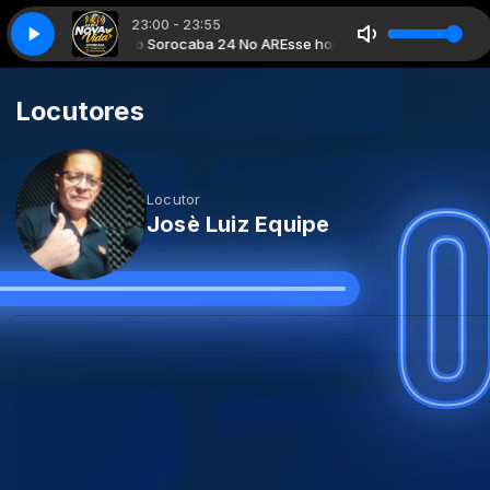
23:00 - 23:55
dio nova Vida web Sorocaba 24 No AR
Esse horario esta disponivel cont
Locutores
Locutor
Josè Luiz Equipe